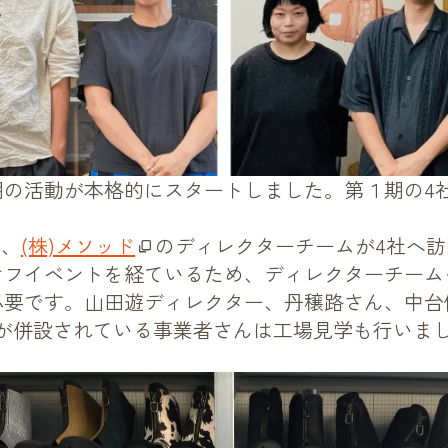
期の活動が本格的にスタートしました。第１期の4
で、
(株)メソッド
のディレクターチームが4社へ
オフイベントを経ているため、ディレクターチーム
必要です。山田遊ディレクター、丹穣路さん、中台
場が併設されている事業者さんは工場見学も行いま