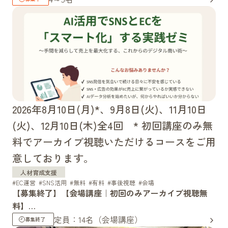
2026年8月10日(月)*、9月8日(火)、11月10日
(火)、12月10日(木)全4回 * 初回講座のみ無
料でアーカイブ視聴いただけるコースをご用
意しております。
人材育成支援
EC運営
SNS活用
無料
有料
事後視聴
会場
【募集終了】【会場講座｜初回のみアーカイブ視聴無
料】
AI活用でSNSとECを「スマート化」する実践ゼミ〜手
定員：14名（会場講座）