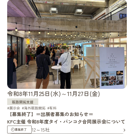
間を減らして売上を最大化する、これからのデジタル商
い術〜
令和8年11月25日(水)～11月27日(金)
販路開拓支援
展示会
海外販路開拓
有料
【募集終了】＝出展者募集のお知らせ＝
KFC主催 令和8年度タイ・バンコク合同展示会について
12～15社