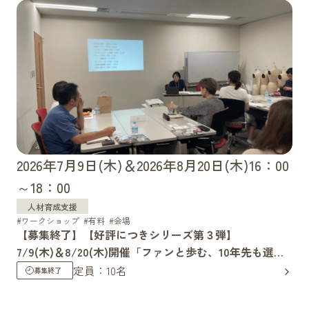
2026年7月9日(木)＆2026年8月20日(木)16：00
～18：00
人材育成支援
ワークショップ
有料
会場
【募集終了】【好評につきシリーズ第３弾】
7/9(木)＆8/20(木)開催「ファンと歩む、10年先も選ば
れ続けるブランドの『意志』と『仕組み』つくり」（全
定員：10名
2回）